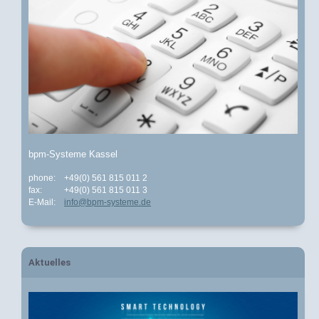
bpm-Systeme Kassel
phone:
+49(0) 561 815 011 2
fax:
+49(0) 561 815 011 3
E-Mail:
info@bpm-systeme.de
Aktuelles